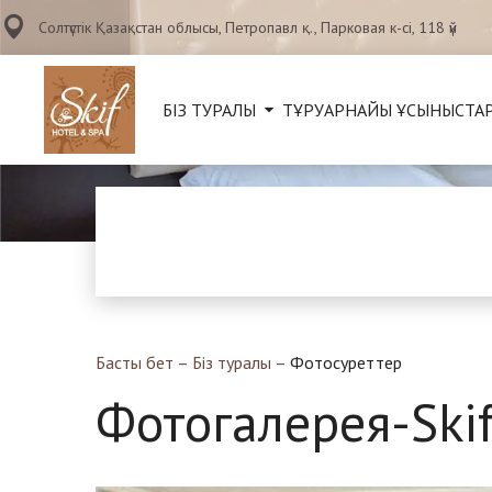
Солтүстік Қазақстан облысы, Петропавл қ., Парковая к-сі, 118 үй
БІЗ ТУРАЛЫ
ТҰРУ
АРНАЙЫ ҰСЫНЫСТА
Басты бет
–
Біз туралы
–
Фотосуреттер
Фотогалерея-Skif