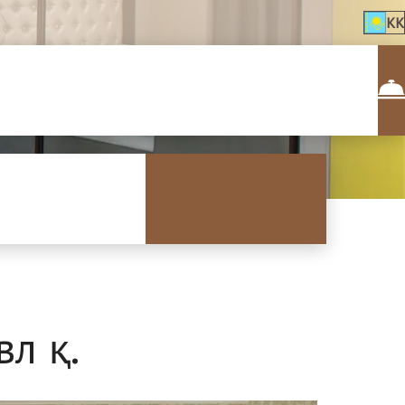
KK
л қ.